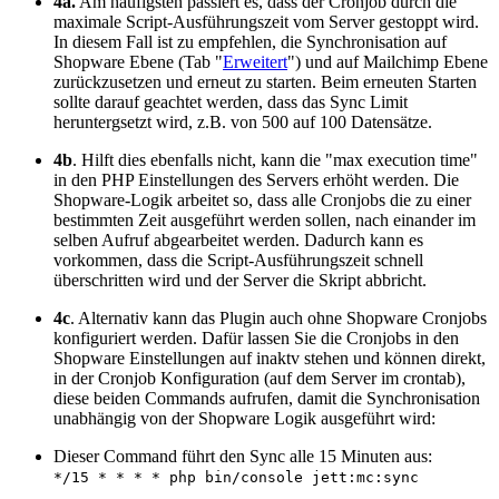
4a.
Am häufigsten passiert es, dass der Cronjob durch die
maximale Script-Ausführungszeit vom Server gestoppt wird.
In diesem Fall ist zu empfehlen, die Synchronisation auf
Shopware Ebene (Tab "
Erweitert
") und auf Mailchimp Ebene
zurückzusetzen und erneut zu starten. Beim erneuten Starten
sollte darauf geachtet werden, dass das Sync Limit
heruntergsetzt wird, z.B. von 500 auf 100 Datensätze.
4b
. Hilft dies ebenfalls nicht, kann die "max execution time"
in den PHP Einstellungen des Servers erhöht werden. Die
Shopware-Logik arbeitet so, dass alle Cronjobs die zu einer
bestimmten Zeit ausgeführt werden sollen, nach einander im
selben Aufruf abgearbeitet werden. Dadurch kann es
vorkommen, dass die Script-Ausführungszeit schnell
überschritten wird und der Server die Skript abbricht.
4c
. Alternativ kann das Plugin auch ohne Shopware Cronjobs
konfiguriert werden. Dafür lassen Sie die Cronjobs in den
Shopware Einstellungen auf inaktv stehen und können direkt,
in der Cronjob Konfiguration (auf dem Server im crontab),
diese beiden Commands aufrufen, damit die Synchronisation
unabhängig von der Shopware Logik ausgeführt wird:
Dieser Command führt den Sync alle 15 Minuten aus:
*/15 * * * * php bin/console jett:mc:sync